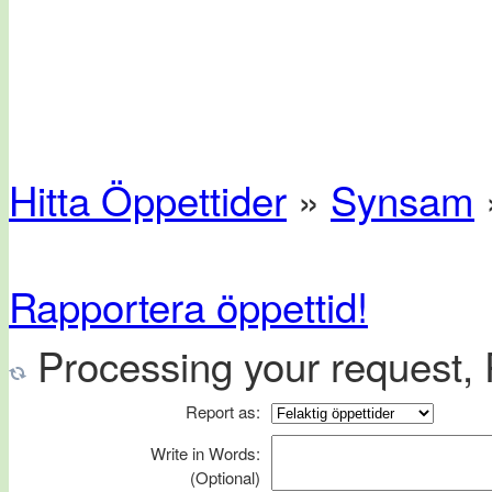
Hitta Öppettider
»
Synsam
Rapportera öppettid!
Processing your request, P
Report as:
Write in Words:
(Optional)