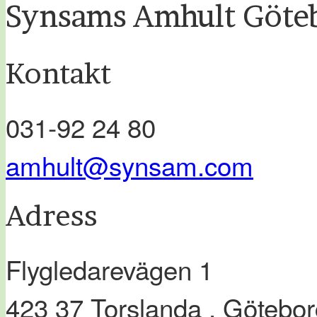
Synsams Amhult Göte
Kontakt
031-92 24 80
amhult@synsam.com
Adress
Flygledarevägen 1
423 37
Torslanda
, Götebor