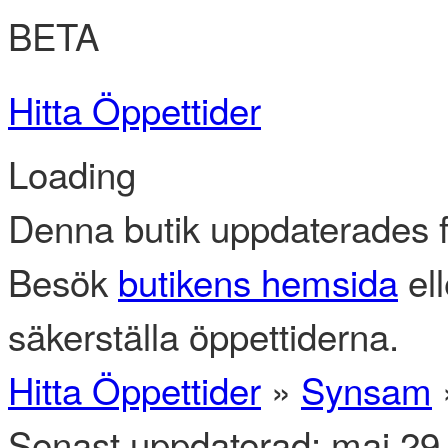
BETA
Hitta Öppettider
Loading
Denna butik uppdaterades f
Besök
butikens hemsida
ell
säkerställa öppettiderna.
Hitta Öppettider
»
Synsam
Senast uppdaterad: maj 29