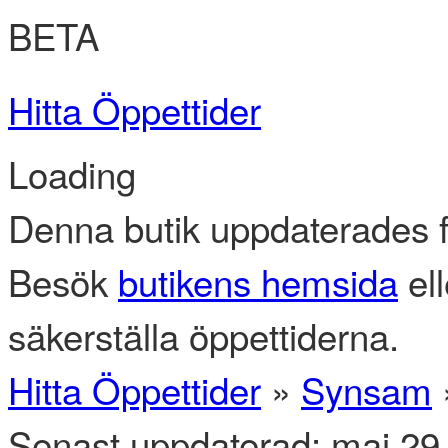
BETA
Hitta Öppettider
Loading
Denna butik uppdaterades f
Besök
butikens hemsida
ell
säkerställa öppettiderna.
Hitta Öppettider
»
Synsam
Senast uppdaterad: maj 29