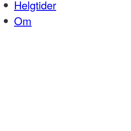
Helgtider
Om