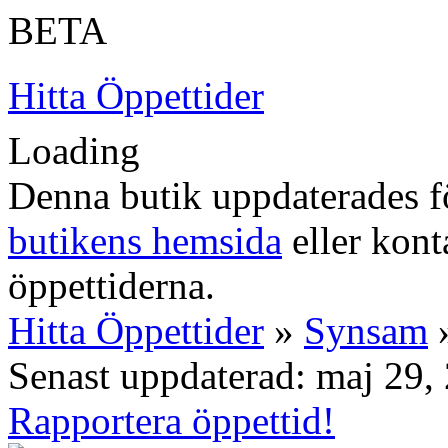
BETA
Hitta Öppettider
Loading
Denna butik uppdaterades fö
butikens hemsida
eller konta
öppettiderna.
Hitta Öppettider
»
Synsam
»
Senast uppdaterad: maj 29,
Rapportera öppettid!