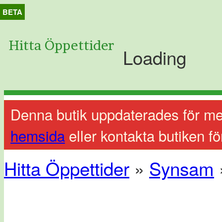
BETA
Hitta Öppettider
Loading
Denna butik uppdaterades för me
hemsida
eller kontakta butiken fö
Hitta Öppettider
»
Synsam