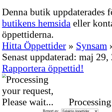
Denna butik uppdaterades fö
butikens hemsida
eller konta
öppettiderna.
Hitta Öppettider
»
Synsam
»
Senast uppdaterad: maj 29,
Rapportera öppettid!
Processing 
Report as: