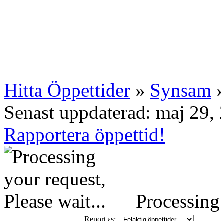
Hitta Öppettider
»
Synsam
»
Senast uppdaterad: maj 29,
Rapportera öppettid!
Processing 
Report as: