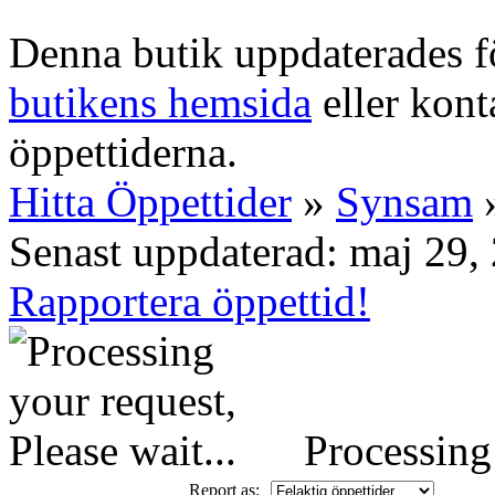
Denna butik uppdaterades fö
butikens hemsida
eller konta
öppettiderna.
Hitta Öppettider
»
Synsam
»
Senast uppdaterad: maj 29,
Rapportera öppettid!
Processing 
Report as: