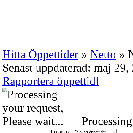
Hitta Öppettider
»
Netto
» N
Senast uppdaterad: maj 29,
Rapportera öppettid!
Processing 
Report as: