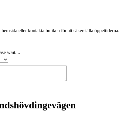
emsida eller kontakta butiken för att säkerställa öppettiderna.
se wait....
andshövdingevägen