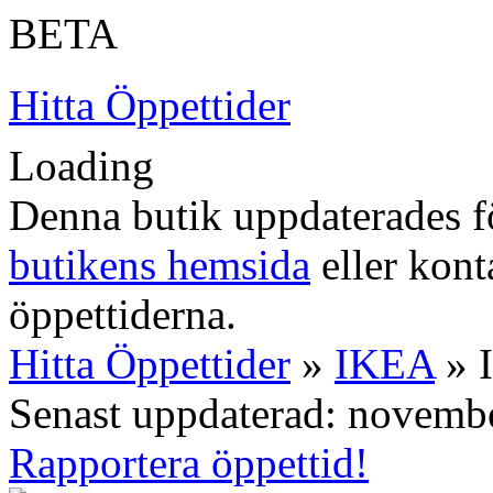
BETA
Hitta Öppettider
Loading
Denna butik uppdaterades fö
butikens hemsida
eller konta
öppettiderna.
Hitta Öppettider
»
IKEA
» 
Senast uppdaterad: novemb
Rapportera öppettid!