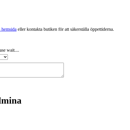
s hemsida
eller kontakta butiken för att säkerställa öppettiderna.
se wait....
lmina