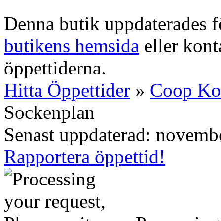
Denna butik uppdaterades fö
butikens hemsida
eller konta
öppettiderna.
Hitta Öppettider
»
Coop K
Sockenplan
Senast uppdaterad: novemb
Rapportera öppettid!