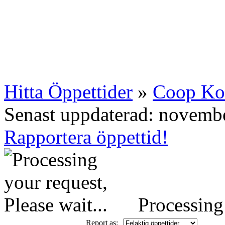
Hitta Öppettider
»
Coop K
Senast uppdaterad: novemb
Rapportera öppettid!
Processing 
Report as: