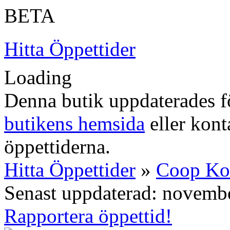
BETA
Hitta Öppettider
Loading
Denna butik uppdaterades fö
butikens hemsida
eller konta
öppettiderna.
Hitta Öppettider
»
Coop K
Senast uppdaterad: novemb
Rapportera öppettid!