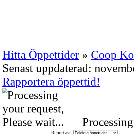
Hitta Öppettider
»
Coop K
Senast uppdaterad: novemb
Rapportera öppettid!
Processing 
Report as: