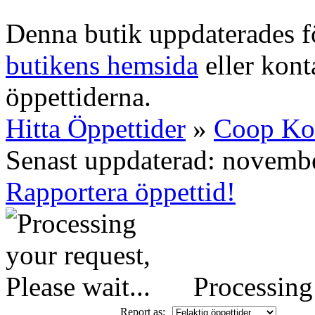
Denna butik uppdaterades fö
butikens hemsida
eller konta
öppettiderna.
Hitta Öppettider
»
Coop K
Senast uppdaterad: novemb
Rapportera öppettid!
Processing 
Report as: