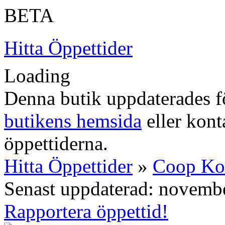
BETA
Hitta Öppettider
Loading
Denna butik uppdaterades fö
butikens hemsida
eller konta
öppettiderna.
Hitta Öppettider
»
Coop K
Senast uppdaterad: novemb
Rapportera öppettid!