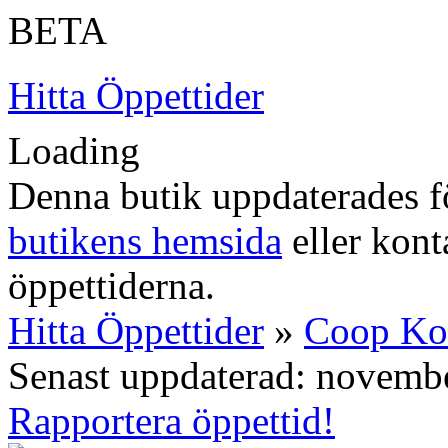
BETA
Hitta Öppettider
Loading
Denna butik uppdaterades fö
butikens hemsida
eller konta
öppettiderna.
Hitta Öppettider
»
Coop K
Senast uppdaterad: novemb
Rapportera öppettid!