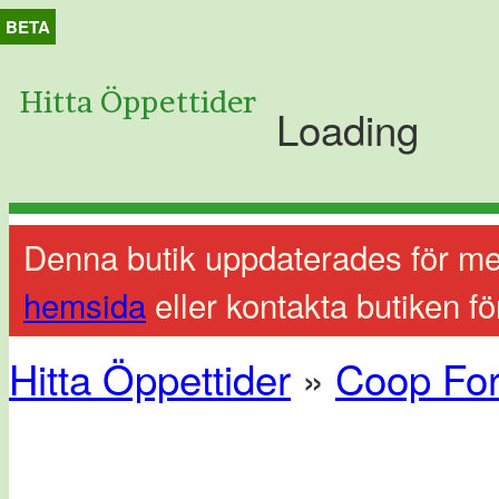
BETA
Hitta Öppettider
Loading
Denna butik uppdaterades för me
hemsida
eller kontakta butiken fö
Hitta Öppettider
»
Coop Fo