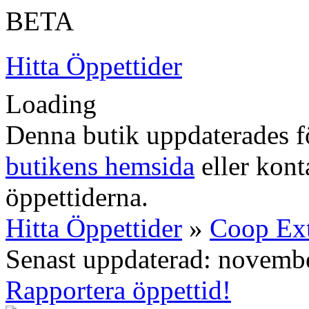
BETA
Hitta Öppettider
Loading
Denna butik uppdaterades fö
butikens hemsida
eller konta
öppettiderna.
Hitta Öppettider
»
Coop Ex
Senast uppdaterad: novemb
Rapportera öppettid!