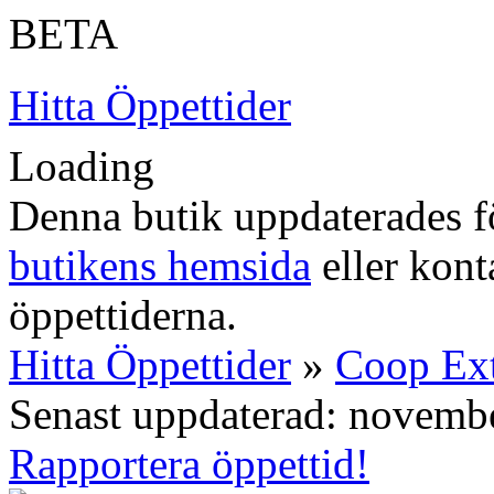
BETA
Hitta Öppettider
Loading
Denna butik uppdaterades fö
butikens hemsida
eller konta
öppettiderna.
Hitta Öppettider
»
Coop Ex
Senast uppdaterad: novemb
Rapportera öppettid!